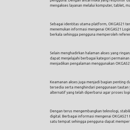
mengakses layanan melalui komputer, tablet, 
Sebagai identitas utama platform,
OKGAS21
ter
menemukan informasi mengenai OKGAS21 Login, 
berkala sehingga pengguna memperoleh referens
Frozen World
Flo
Selain menghadirkan halaman akses yang ringan
dapat menjelajahi berbagai kategori permainan 
menjadikan pengalaman menggunakan OKGAS21 l
Keamanan akses juga menjadi bagian penting 
tersedia serta menghindari penggunaan tautan 
alternatif yang telah diperbarui agar proses logi
Football Fever
Dengan terus mengembangkan teknologi, stabil
digital. Berbagai informasi mengenai OKGAS21 M
satu tempat sehingga pengguna dapat mempero