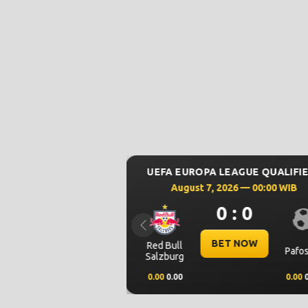
6/8/20
Watah Master Turbo
UEFA EUROPA LEAGUE QUALIFI
August 7, 2026 — 00:00 WIB
0 : 0
Previous
BET NOW
FC Hradec
Besi
Kralove
Crazy Crazy 3
Wat
-0.25
-0.83
0.25