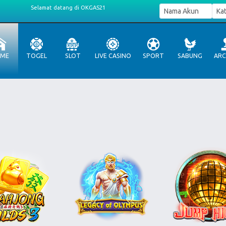
Selamat datang di OKGAS21
ME
TOGEL
SLOT
LIVE CASINO
SPORT
SABUNG
ARC