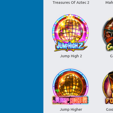
Treasures Of Aztec 2
Mah
Jump High 2
G
Jump Higher
Goo