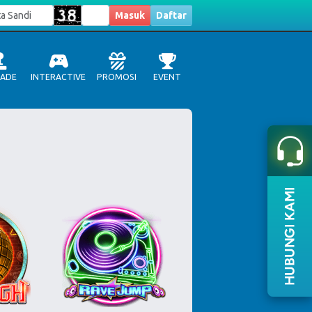
Masuk
Daftar
ADE
INTERACTIVE
PROMOSI
EVENT