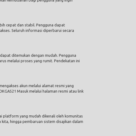
bih cepat dan stabil. Pengguna dapat
akses. Seluruh informasi diperbarui secara
ver M
888 Cai Shen
nu dapat ditemukan dengan mudah. Pengguna
rus melalui proses yang rumit. Pendekatan ini
engakses akun melalui alamat resmi yang
 OKGAS21 Masuk melalui halaman resmi atau link
cs
Dragon Koi
 platform yang mudah dikenali oleh komunitas
n kita, hingga pembaruan sistem disajikan dalam