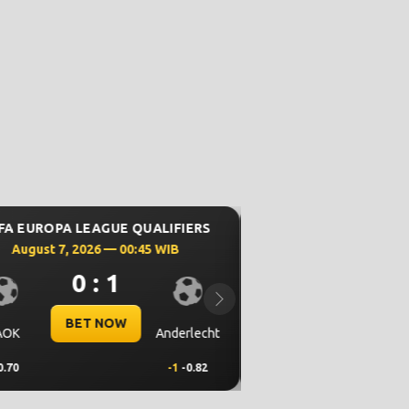
6/8/2026
y 2
Super Power Bank
FA EUROPA LEAGUE QUALIFIERS
August 7, 2026 — 01:00 WIB
0 : 0
Next
BET NOW
Vikingur
hun
Reykjavik
gy
Mahjong Wilds 2
5
0.79
-0.75
-0.95