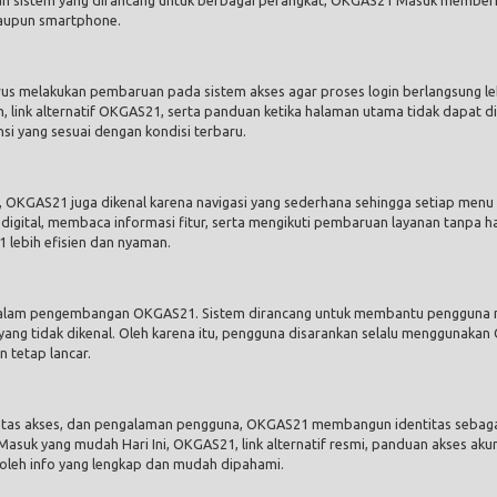
maupun smartphone.
us melakukan pembaruan pada sistem akses agar proses login berlangsung le
link alternatif
OKGAS21
, serta panduan ketika halaman utama tidak dapat di
i yang sesuai dengan kondisi terbaru.
ating Market
Baseball Fever
Football Fe
,
OKGAS21
juga dikenal karena navigasi yang sederhana sehingga setiap me
digital, membaca informasi fitur, serta mengikuti pembaruan layanan tanpa ha
ebih efisien dan nyaman.
dalam pengembangan OKGAS21. Sistem dirancang untuk membantu pengguna m
yang tidak dikenal. Oleh karena itu, pengguna disarankan selalu menggunakan
n tetap lancar.
Mr. Miser
Lucky Tigers
Acrobati
itas akses, dan pengalaman pengguna, OKGAS21 membangun identitas sebagai
asuk yang mudah Hari Ini, OKGAS21, link alternatif resmi, panduan akses aku
leh info yang lengkap dan mudah dipahami.