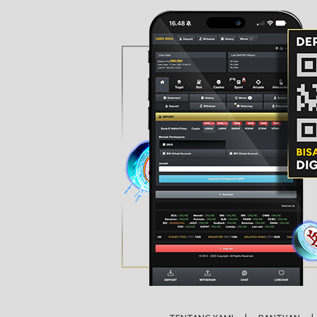
Watah Master
Mahj
Go Fishing