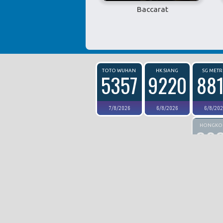
Baccarat
TOTO WUHAN
HK SIANG
SG MET
5357
9220
88
7/8/2026
6/8/2026
6/8/20
HONGKO
36
6/8/20