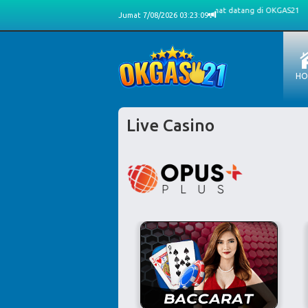
Selamat datang di OKGAS21
Jumat 7/08/2026 03:23:10
HO
Live Casino