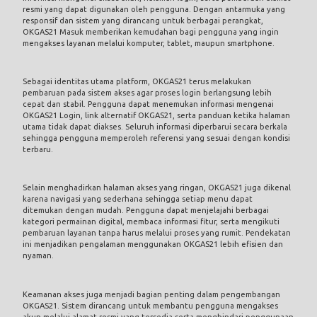
resmi yang dapat digunakan oleh pengguna. Dengan antarmuka yang
responsif dan sistem yang dirancang untuk berbagai perangkat,
OKGAS21 Masuk memberikan kemudahan bagi pengguna yang ingin
mengakses layanan melalui komputer, tablet, maupun smartphone.
Sebagai identitas utama platform,
OKGAS21
terus melakukan
pembaruan pada sistem akses agar proses login berlangsung lebih
cepat dan stabil. Pengguna dapat menemukan informasi mengenai
OKGAS21 Login, link alternatif
OKGAS21
, serta panduan ketika halaman
utama tidak dapat diakses. Seluruh informasi diperbarui secara berkala
sehingga pengguna memperoleh referensi yang sesuai dengan kondisi
terbaru.
Selain menghadirkan halaman akses yang ringan,
OKGAS21
juga dikenal
karena navigasi yang sederhana sehingga setiap menu dapat
ditemukan dengan mudah. Pengguna dapat menjelajahi berbagai
kategori permainan digital, membaca informasi fitur, serta mengikuti
pembaruan layanan tanpa harus melalui proses yang rumit. Pendekatan
ini menjadikan pengalaman menggunakan OKGAS21 lebih efisien dan
nyaman.
Keamanan akses juga menjadi bagian penting dalam pengembangan
OKGAS21. Sistem dirancang untuk membantu pengguna mengakses
akun melalui alamat resmi yang tersedia serta menghindari penggunaan