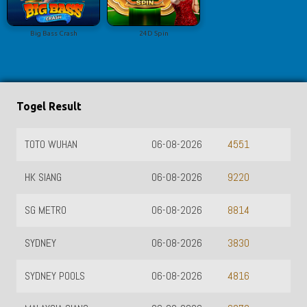
Big Bass Crash
24D Spin
Togel Result
TOTO WUHAN
06-08-2026
HON
4551
HK SIANG
06-08-2026
TOT
9220
SG METRO
06-08-2026
TOT
8814
SYDNEY
06-08-2026
TOT
3830
SYDNEY POOLS
06-08-2026
TOT
4816