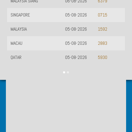
MALAYSIA SIANG
06-08-2026
TOT
6379
SINGAPORE
05-08-2026
0715
MALAYSIA
05-08-2026
1592
MACAU
05-08-2026
2883
QATAR
05-08-2026
5930