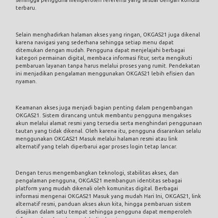
sehingga pengguna memperoleh referensi yang sesuai dengan kondisi
terbaru.
Selain menghadirkan halaman akses yang ringan,
OKGAS21
juga dikenal
karena navigasi yang sederhana sehingga setiap menu dapat
ditemukan dengan mudah. Pengguna dapat menjelajahi berbagai
kategori permainan digital, membaca informasi fitur, serta mengikuti
pembaruan layanan tanpa harus melalui proses yang rumit. Pendekatan
ini menjadikan pengalaman menggunakan OKGAS21 lebih efisien dan
nyaman.
Keamanan akses juga menjadi bagian penting dalam pengembangan
OKGAS21. Sistem dirancang untuk membantu pengguna mengakses
akun melalui alamat resmi yang tersedia serta menghindari penggunaan
tautan yang tidak dikenal. Oleh karena itu, pengguna disarankan selalu
menggunakan OKGAS21 Masuk melalui halaman resmi atau link
alternatif yang telah diperbarui agar proses login tetap lancar.
Dengan terus mengembangkan teknologi, stabilitas akses, dan
pengalaman pengguna, OKGAS21 membangun identitas sebagai
platform yang mudah dikenali oleh komunitas digital. Berbagai
informasi mengenai OKGAS21 Masuk yang mudah Hari Ini, OKGAS21, link
alternatif resmi, panduan akses akun kita, hingga pembaruan sistem
disajikan dalam satu tempat sehingga pengguna dapat memperoleh