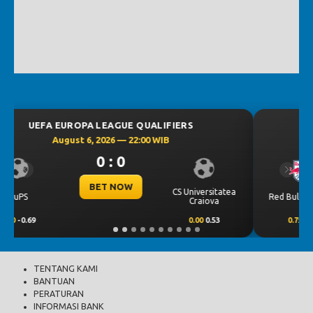
UEFA EUROPA LEAGUE QUALIFIERS
August 7, 2026 — 00:00 WIB
0 : 0
Previous
Next
BET NOW
Red Bull Salzburg
Pafos FC
0.75
0.66
-0.75
-0.82
TENTANG KAMI
BANTUAN
PERATURAN
INFORMASI BANK