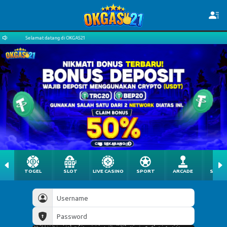
Selamat datang di OKGAS21
Selamat datang di OKGAS21
TOGEL
SLOT
LIVE CASINO
SPORT
ARCADE
SABU