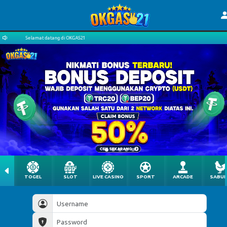
Selamat datang di OKGAS21
Selamat datang di OKGAS21
TOGEL
SLOT
LIVE CASINO
SPORT
ARCADE
SABU