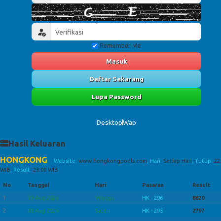
Remember Me
Masuk
Daftar Sekarang
Lupa Password
Desktop
Wap
Hasil Keluaran
HONGKONG
Website:
www.hongkongpools.com
, Hari:
Setiap Hari
, Tutup:
22
WIB
, Result:
23:00 WIB
No
Tanggal
Hari
Pasaran
Result
1
09 Aug 2026
Minggu
HK - 296
8620
2
08 Aug 2026
Sabtu
HK - 295
2797