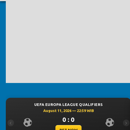
E QUALIFIERS
SPAIN LA LI
— 22:59 WIB
August 16, 2026 — 0
0 : 0
Previous
Ne