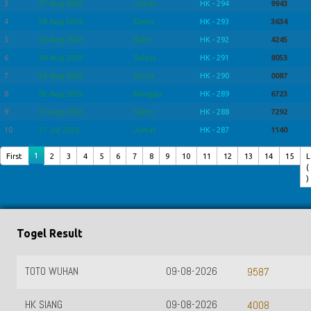
3
07 Aug 2026
Jumat
HK - 294
9943
4
06 Aug 2026
Kamis
HK - 293
3634
5
05 Aug 2026
Rabu
HK - 292
4245
6
04 Aug 2026
Selasa
HK - 291
8053
7
03 Aug 2026
Senin
HK - 290
0087
8
02 Aug 2026
Minggu
HK - 289
6723
9
01 Aug 2026
Sabtu
HK - 288
7292
10
31 Jul 2026
Jumat
HK - 287
1140
1
First
2
3
4
5
6
7
8
9
10
11
12
13
14
15
L
(
)
Togel Result
TOTO WUHAN
09-08-2026
9587
HK SIANG
09-08-2026
4008